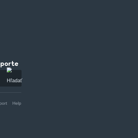
pporte
ort
Help