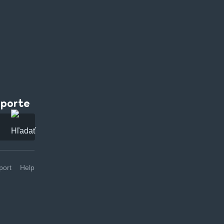
pporte
ort
Help