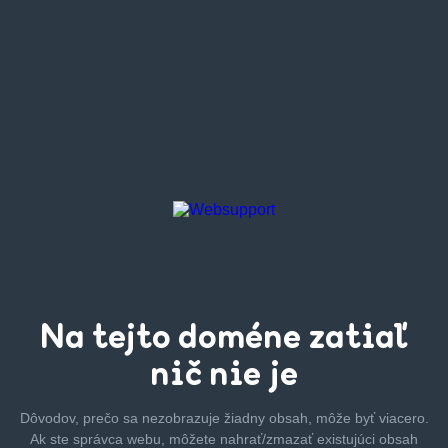
Na tejto
doméne zatiaľ
nič nie je
Dôvodov, prečo sa nezobrazuje žiadny obsah, môže byť
viacero.
Ak ste správca webu, môžete nahrať/zmazať
existujúci obsah