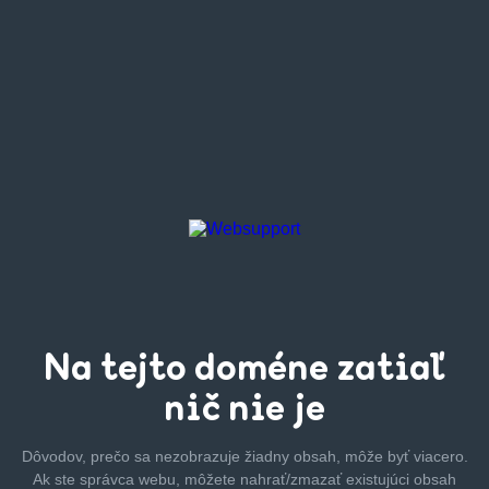
Na tejto
doméne zatiaľ
nič nie je
Dôvodov, prečo sa nezobrazuje žiadny obsah, môže byť
viacero.
Ak ste správca webu, môžete nahrať/zmazať
existujúci obsah