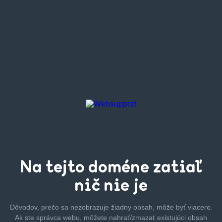
Na tejto
doméne zatiaľ
nič nie je
Dôvodov, prečo sa nezobrazuje žiadny obsah, môže byť
viacero.
Ak ste správca webu, môžete nahrať/zmazať
existujúci obsah