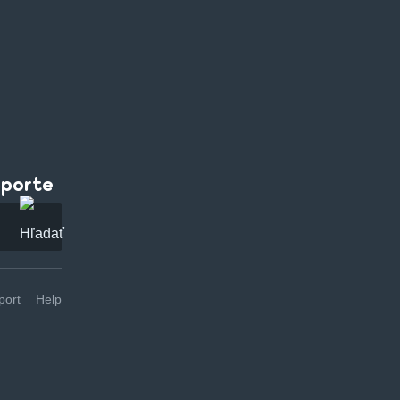
pporte
ort
Help