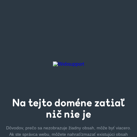
Na tejto
doméne zatiaľ
nič nie je
Dôvodov, prečo sa nezobrazuje žiadny obsah, môže byť
viacero.
Ak ste správca webu, môžete nahrať/zmazať
existujúci obsah