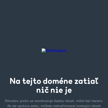
Na tejto
doméne zatiaľ
nič nie je
Dôvodov, prečo sa nezobrazuje žiadny obsah, môže byť
viacero.
Ak ste správca webu, môžete nahrať/zmazať
existujúci obsah