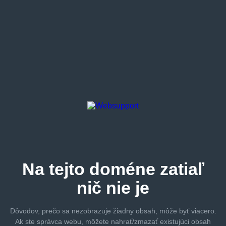
Na tejto
doméne zatiaľ
nič nie je
Dôvodov, prečo sa nezobrazuje žiadny obsah, môže byť
viacero.
Ak ste správca webu, môžete nahrať/zmazať
existujúci obsah