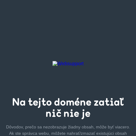
Na tejto
doméne zatiaľ
nič nie je
Dôvodov, prečo sa nezobrazuje žiadny obsah, môže byť
viacero.
Ak ste správca webu, môžete nahrať/zmazať
existujúci obsah