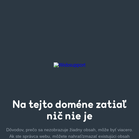
Na tejto
doméne zatiaľ
nič nie je
Dôvodov, prečo sa nezobrazuje žiadny obsah, môže byť
viacero.
Ak ste správca webu, môžete nahrať/zmazať
existujúci obsah