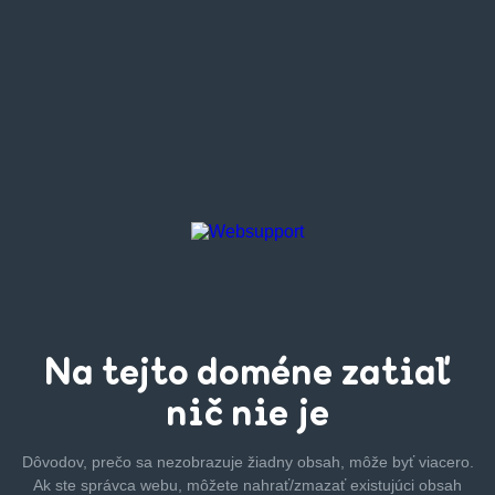
Na tejto
doméne zatiaľ
nič nie je
Dôvodov, prečo sa nezobrazuje žiadny obsah, môže byť
viacero.
Ak ste správca webu, môžete nahrať/zmazať
existujúci obsah