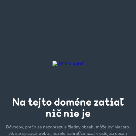
Na tejto
doméne zatiaľ
nič nie je
Dôvodov, prečo sa nezobrazuje žiadny obsah, môže byť
viacero.
Ak ste správca webu, môžete nahrať/zmazať
existujúci obsah