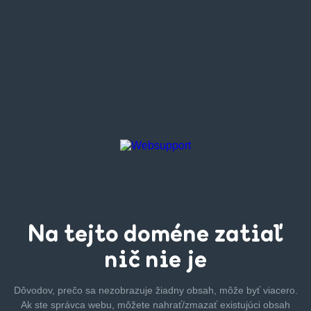
Na tejto
doméne zatiaľ
nič nie je
Dôvodov, prečo sa nezobrazuje žiadny obsah, môže byť
viacero.
Ak ste správca webu, môžete nahrať/zmazať
existujúci obsah