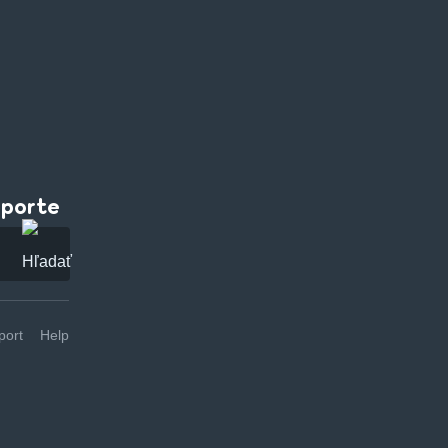
pporte
ort
Help