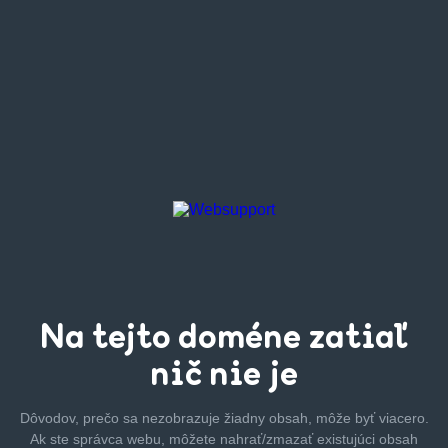
Na tejto
doméne zatiaľ
nič nie je
Dôvodov, prečo sa nezobrazuje žiadny obsah, môže byť
viacero.
Ak ste správca webu, môžete nahrať/zmazať
existujúci obsah