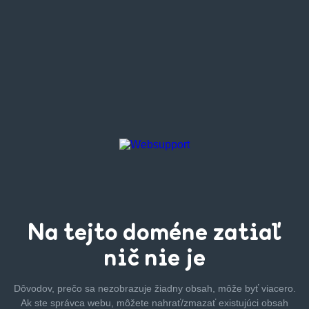
Na tejto
doméne zatiaľ
nič nie je
Dôvodov, prečo sa nezobrazuje žiadny obsah, môže byť
viacero.
Ak ste správca webu, môžete nahrať/zmazať
existujúci obsah