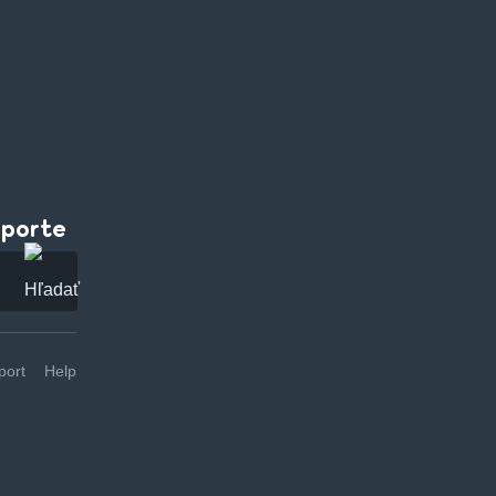
pporte
ort
Help