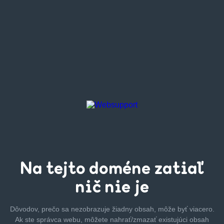
Na tejto
doméne zatiaľ
nič nie je
Dôvodov, prečo sa nezobrazuje žiadny obsah, môže byť
viacero.
Ak ste správca webu, môžete nahrať/zmazať
existujúci obsah