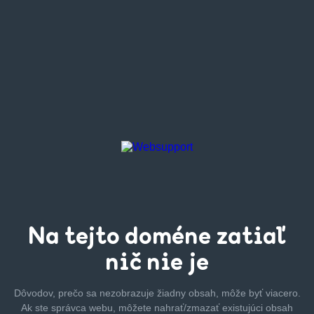
Na tejto
doméne zatiaľ
nič nie je
Dôvodov, prečo sa nezobrazuje žiadny obsah, môže byť
viacero.
Ak ste správca webu, môžete nahrať/zmazať
existujúci obsah