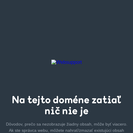
Na tejto
doméne zatiaľ
nič nie je
Dôvodov, prečo sa nezobrazuje žiadny obsah, môže byť
viacero.
Ak ste správca webu, môžete nahrať/zmazať
existujúci obsah