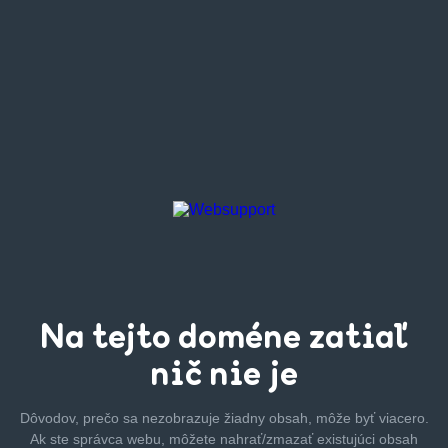
Na tejto
doméne zatiaľ
nič nie je
Dôvodov, prečo sa nezobrazuje žiadny obsah, môže byť
viacero.
Ak ste správca webu, môžete nahrať/zmazať
existujúci obsah