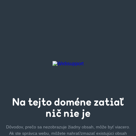
Na tejto
doméne zatiaľ
nič nie je
Dôvodov, prečo sa nezobrazuje žiadny obsah, môže byť
viacero.
Ak ste správca webu, môžete nahrať/zmazať
existujúci obsah