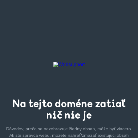
Na tejto
doméne zatiaľ
nič nie je
Dôvodov, prečo sa nezobrazuje žiadny obsah, môže byť
viacero.
Ak ste správca webu, môžete nahrať/zmazať
existujúci obsah