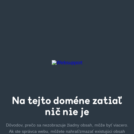
Na tejto
doméne zatiaľ
nič nie je
Dôvodov, prečo sa nezobrazuje žiadny obsah, môže byť
viacero.
Ak ste správca webu, môžete nahrať/zmazať
existujúci obsah