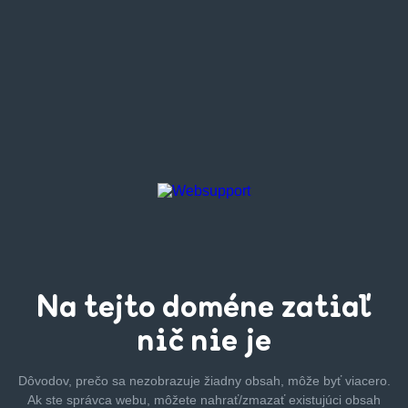
Na tejto
doméne zatiaľ
nič nie je
Dôvodov, prečo sa nezobrazuje žiadny obsah, môže byť
viacero.
Ak ste správca webu, môžete nahrať/zmazať
existujúci obsah