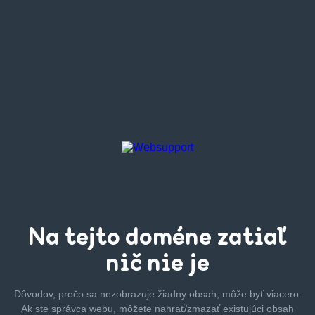
Na tejto
doméne zatiaľ
nič nie je
Dôvodov, prečo sa nezobrazuje žiadny obsah, môže byť
viacero.
Ak ste správca webu, môžete nahrať/zmazať
existujúci obsah